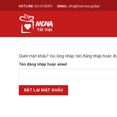
Skip
HOTLINE:
0313728397
EMAIL:
info@themona.global
to
content
Quên mật khẩu? Vui lòng nhập tên đăng nhập hoặc địa
Tên đăng nhập hoặc email
ĐẶT LẠI MẬT KHẨU