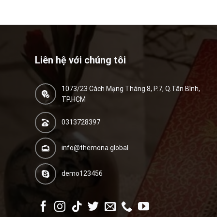
Liên hệ với chúng tôi
1073/23 Cách Mạng Tháng 8, P.7, Q.Tân Bình,
TP.HCM
0313728397
info@themona.global
demo123456