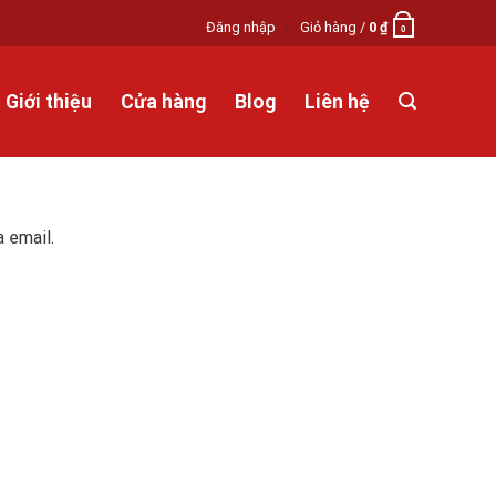
Đăng nhập
Giỏ hàng /
0
₫
0
Giới thiệu
Cửa hàng
Blog
Liên hệ
 email.